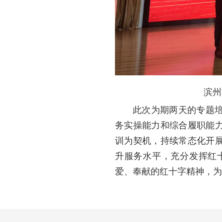
滨州
此次为期两天的专题
务实操能力和综合履职能
训为契机，持续常态化开
升服务水平，充分发挥红
爱、奉献的红十字精神，为