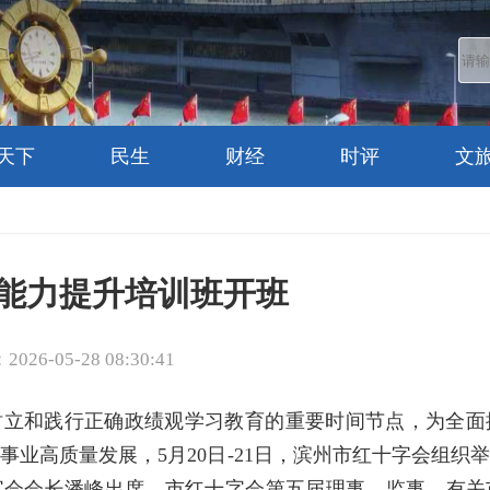
天下
民生
财经
时评
文
能力提升培训班开班
26-05-28 08:30:41
树立和践行正确政绩观学习教育的重要时间节点，为全面
事业高质量发展，5月20日-21日，滨州市红十字会组织
字会会长潘峰出席，市红十字会第五届理事、监事，有关