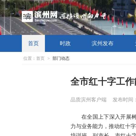
首页
时政
滨州发布
位置：
首页
>
部门动态
全市红十字工作
品质滨州客户端
发布时间：20
在全国上下深入开展
力与业务能力，推动红十字
培训班。副市长、市红十