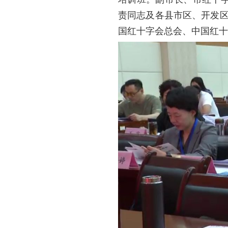
责同志及各县市区、开发区
国红十字会总会、中国红