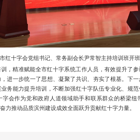
市红十字会党组书记、常务副会长尹常智主持培训班开
培训，精准赋能全市红十字系统工作人员，有效提升了参
力，进一步统一了思想、凝聚了共识、夯实了根基。下一
展业务能力提升培训，不断加强红十字队伍专业化、规范
十字会作为党和政府人道领域助手和联系群众的桥梁纽
奋力推动品质滨州建设成效全面跃升贡献红十字力量。