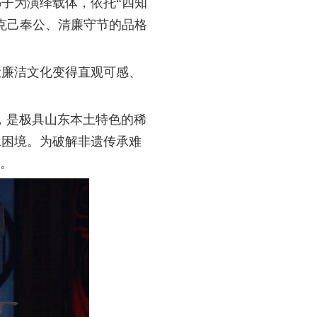
子为演绎载体，依托“四知
克己奉公、清廉守节的品格
让廉洁文化变得直观可感、
。
明，是极具山东本土特色的稀
承困境。为破解非遗传承难
径。