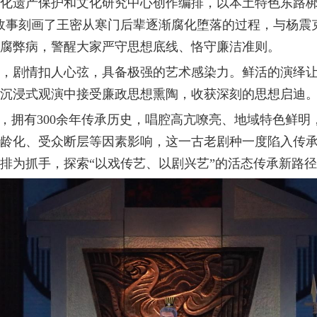
化遗产保护和文化研究中心创作编排，以本土特色东路梆
故事刻画了王密从寒门后辈逐渐腐化堕落的过程，与杨震
腐弊病，警醒大家严守思想底线、恪守廉洁准则。
，剧情扣人心弦，具备极强的艺术感染力。鲜活的演绎
沉浸式观演中接受廉政思想熏陶，收获深刻的思想启迪
”，拥有300余年传承历史，唱腔高亢嘹亮、地域特色鲜
龄化、受众断层等因素影响，这一古老剧种一度陷入传
排为抓手，探索“以戏传艺、以剧兴艺”的活态传承新路