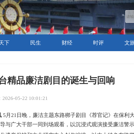
天下
民生
财经
时评
文
台精品廉洁剧目的诞生与回响
26-05-22 10:01:21
讯
5月21日晚，廉洁主题东路梆子剧目《荐官记》在保利
导与广大干部一同到场观看，以沉浸式观演接受廉洁警