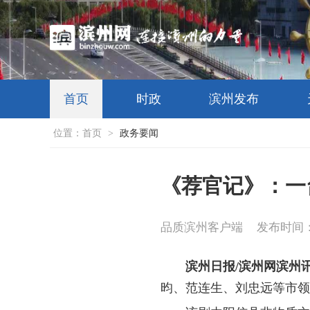
首页
时政
滨州发布
位置：
首页
>
政务要闻
《荐官记》：一
品质滨州客户端
发布时间：20
滨州日报/滨州网滨州
昀、范连生、刘忠远等市领