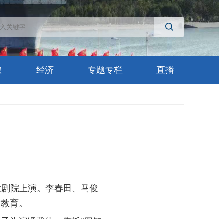
旅
经济
专题专栏
直播
大剧院上演。李春田、马俊
示教育。