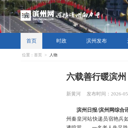
首页
时政
滨州发布
位置：
首页
>
人物
六载善行暖滨州
新黄河
发布时间：2026-05-2
滨州日报/滨州网综合
州秦皇河站快递员宿艳兵
透喧嚣——一名老人失足跌