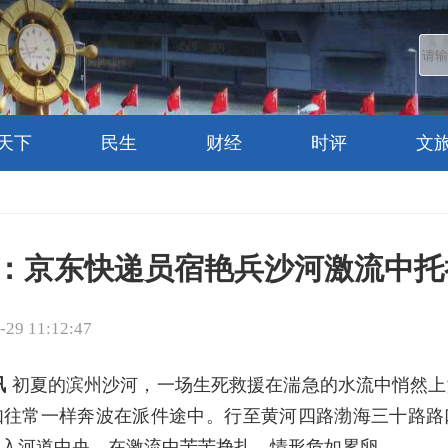
天下
民生
财经
时评
文
：京东快递员宿艳兵沙河激流中托
9 11:12:47
讯
初夏的滨州沙河，一场生死救援在湍急的水流中悄然上
如往常一样奔波在派件途中。行至黄河四路渤海三十路路
入河道中央，在激流中苦苦挣扎，情形危如累卵。