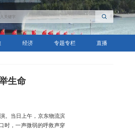
旅
经济
专题专栏
直播
举生命
演。当日上午，京东物流滨
口时，一声微弱的呼救声穿