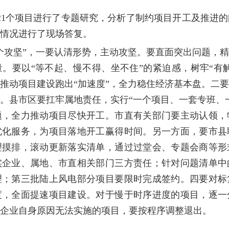
21个项目进行了专题研究，分析了制约项目开工及推进
情况进行了现场答复。
个攻坚”，一要认清形势，主动攻坚。要直面突出问题，
。要以“等不起、慢不得、坐不住”的紧迫感，树牢“有解
推动项目建设跑出“加速度”，全力稳住经济基本盘。二
。县市区要扛牢属地责任，实行“一个项目、一套专班、
题，全力推动项目尽快开工。市直有关部门要主动认领，
优化服务，为项目落地开工赢得时间。另一方面，要市县
理摸排，滚动更新落实清单，通过过堂会、专题会商等形
实企业、属地、市直相关部门三方责任；针对问题清单中
理；第三批陆上风电部分项目要限时完成签约。四要对标
度，全面提速项目建设。对于慢于时序进度的项目，逐一
企业自身原因无法实施的项目，要按程序调整退出。