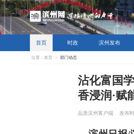
首页
时政
滨州发布
位置：
首页
>
部门动态
沾化富国学区
香浸润·赋
品质滨州客户端
发布时间