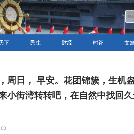
天下
民生
财经
时评
文
日，周日， 早安。花团锦簇，生机
来小街湾转转吧，在自然中找回久
:00