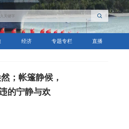
旅
经济
专题专栏
直播
盎然；帐篷静候，
违的宁静与欢