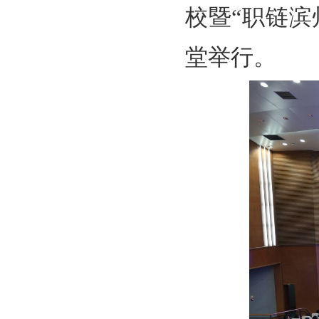
校暨“职链
堂举行。