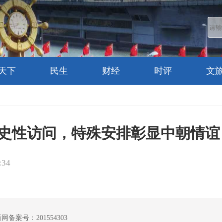
天下
民生
财经
时评
文
史性访问，特殊安排彰显中朝情谊
:34
案号：201554303