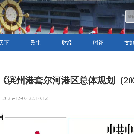
天下
民生
财经
时评
文
《滨州港套尔河港区总体规划（20
25-12-07 22:10:12