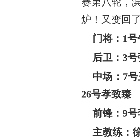
赛
第八轮，
炉！又变
回了
门将：1号
后卫：3号
中场：7号
26号孝致臻
前锋：9号
主教练：