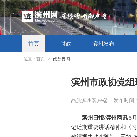
首页
时政
滨州发布
位置：
首页
>
政务要闻
滨州市政协党组
品质滨州客户端
发布时间：20
滨州日报/滨州网讯
5
记近期重要讲话精神和《习
政绩观生动实践》，围绕“