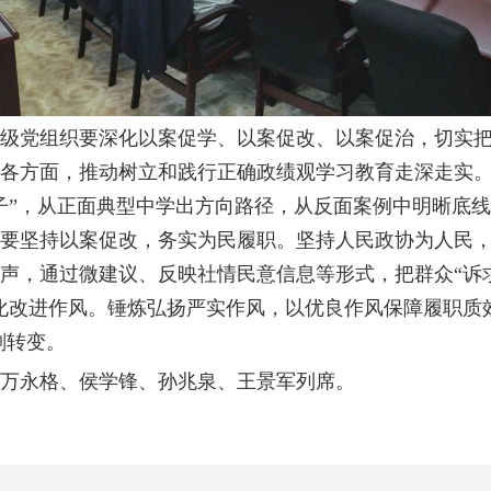
级党组织要深化以案促学、以案促改、以案促治，切实
各方面，推动树立和践行正确政绩观学习教育走深走实
子”，从正面典型中学出方向路径，从反面案例中明晰底
要坚持以案促改，务实为民履职。坚持人民政协为人民
声，通过微建议、反映社情民意信息等形式，把群众“诉求
化改进作风。锤炼弘扬严实作风，以优良作风保障履职质
刻转变。
万永格、侯学锋、孙兆泉、王景军列席。