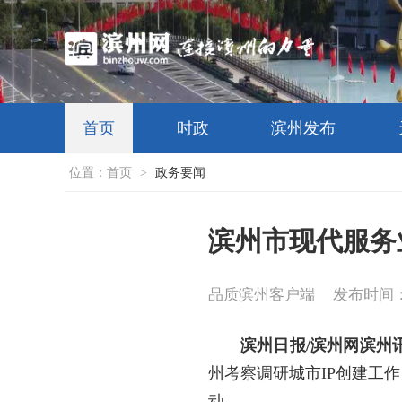
首页
时政
滨州发布
位置：
首页
>
政务要闻
滨州市现代服务
品质滨州客户端
发布时间：20
滨州日报/滨州网滨州
州考察调研城市IP创建工
动。