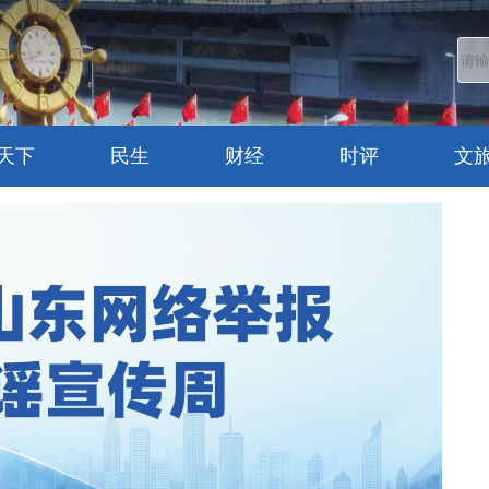
天下
民生
财经
时评
文